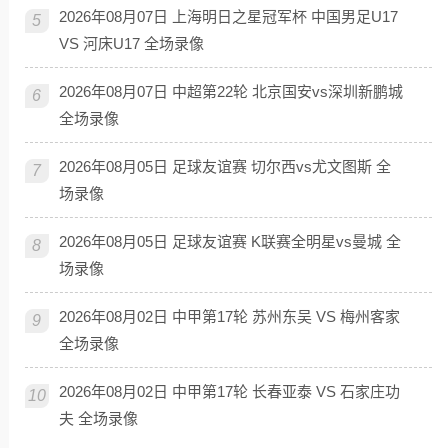
2026年08月07日 上海明日之星冠军杯 中国男足U17
5
VS 河床U17 全场录像
2026年08月07日 中超第22轮 北京国安vs深圳新鹏城
6
全场录像
2026年08月05日 足球友谊赛 切尔西vs尤文图斯 全
7
场录像
2026年08月05日 足球友谊赛 K联赛全明星vs曼城 全
8
场录像
2026年08月02日 中甲第17轮 苏州东吴 VS 梅州客家
9
全场录像
2026年08月02日 中甲第17轮 长春亚泰 VS 石家庄功
10
夫 全场录像