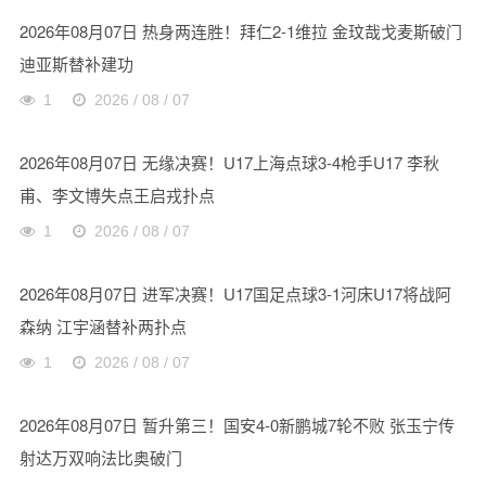
2026年08月07日 热身两连胜！拜仁2-1维拉 金玟哉戈麦斯破门
迪亚斯替补建功
1
2026 / 08 / 07
2026年08月07日 无缘决赛！U17上海点球3-4枪手U17 李秋
甫、李文博失点王启戎扑点
1
2026 / 08 / 07
2026年08月07日 进军决赛！U17国足点球3-1河床U17将战阿
森纳 江宇涵替补两扑点
1
2026 / 08 / 07
2026年08月07日 暂升第三！国安4-0新鹏城7轮不败 张玉宁传
射达万双响法比奥破门