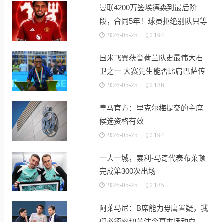
曼联4200万签埃德森到最后阶
段，合同5年！球员拒绝别队只等
红魔
2026-05-25
194
国米飞翼获誉荷兰队史最伟大右
卫之一 大赛先生能否比肩巴萨传
奇
2026-05-25
186
皇马官方：里克尔梅提交的主席
候选资格有效
2026-05-25
194
一人一城，索利-马奇代表布莱顿
完成第300次出场
2026-05-25
185
阿莱马尼：B席能力毋庸置疑，我
们必须密切关注今夏市场动向