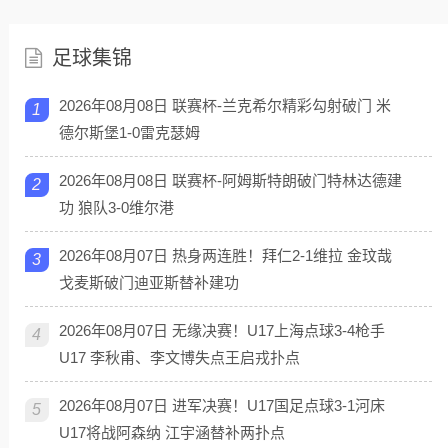
足球集锦
2026年08月08日 联赛杯-兰克希尔精彩勾射破门 米
1
德尔斯堡1-0雷克瑟姆
2026年08月08日 联赛杯-阿姆斯特朗破门特林达德建
2
功 狼队3-0维尔港
2026年08月07日 热身两连胜！拜仁2-1维拉 金玟哉
3
戈麦斯破门迪亚斯替补建功
2026年08月07日 无缘决赛！U17上海点球3-4枪手
4
U17 李秋甫、李文博失点王启戎扑点
2026年08月07日 进军决赛！U17国足点球3-1河床
5
U17将战阿森纳 江宇涵替补两扑点