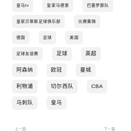
皇马tv
皇家马德里
巴塞罗那队
皇家贝蒂斯足球俱乐部
比赛集锦
德国
足球
美国
足球
英超
足球友谊赛
阿森纳
欧冠
曼城
利物浦
切尔西队
CBA
马刺队
皇马
上一篇:
下一篇: