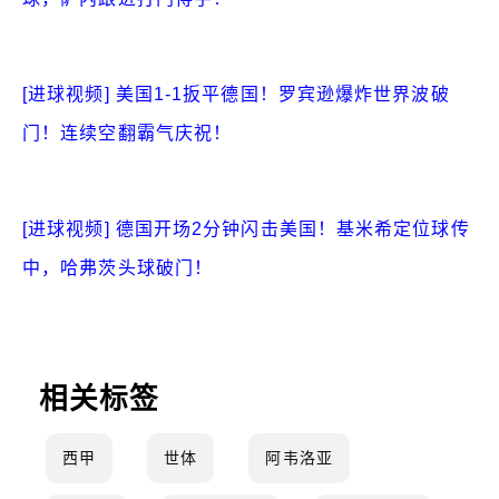
[进球视频] 美国1-1扳平德国！罗宾逊爆炸世界波破
门！连续空翻霸气庆祝！
[进球视频] 德国开场2分钟闪击美国！基米希定位球传
中，哈弗茨头球破门！
相关标签
西甲
世体
阿韦洛亚