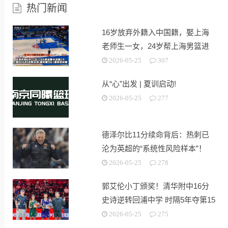
热门新闻
16岁放弃外籍入中国籍，娶上海
老师生一女，24岁帮上海男篮进
决赛
2026-05-25
307
从“心”出发 | 夏训启动!
2026-05-25
277
德泽尔比11分续命背后：热刺已
沦为英超的“系统性风险样本”！
2026-05-25
278
郭艾伦小丁颁奖！清华附中16分
史诗逆转回浦中学 时隔5年夺第15
冠
2026-05-25
275