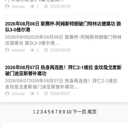
release
1
2026/08/08
2026年08月08日 联赛杯-阿姆斯特朗破门特林达德建功 狼
队3-0维尔港
2026/08/082026年08月08日 联赛杯-阿姆斯特朗破门特林
达德建功 狼队3-0维尔港...
release
1
2026/08/08
2026年08月07日 热身两连胜！拜仁2-1维拉 金玟哉戈麦斯
破门迪亚斯替补建功
2026/08/072026年08月07日 热身两连胜！拜仁2-1维拉
金玟哉戈麦斯破门迪亚斯替补建功...
release
0
2026/08/07
1
2
3
4
5
6
7
8
9
10
下一页
尾页