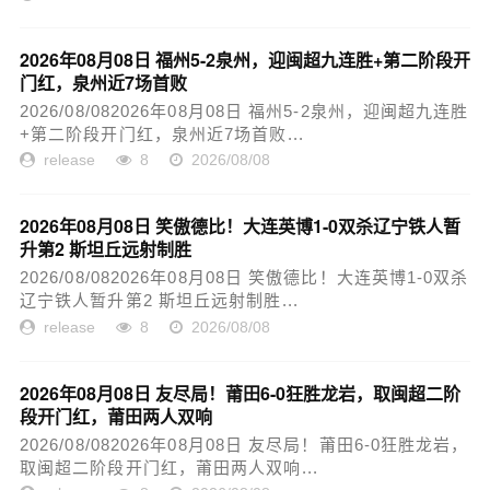
2026年08月08日 福州5-2泉州，迎闽超九连胜+第二阶段开
门红，泉州近7场首败
2026/08/082026年08月08日 福州5-2泉州，迎闽超九连胜
+第二阶段开门红，泉州近7场首败...
release
8
2026/08/08
2026年08月08日 笑傲德比！大连英博1-0双杀辽宁铁人暂
升第2 斯坦丘远射制胜
2026/08/082026年08月08日 笑傲德比！大连英博1-0双杀
辽宁铁人暂升第2 斯坦丘远射制胜...
release
8
2026/08/08
2026年08月08日 友尽局！莆田6-0狂胜龙岩，取闽超二阶
段开门红，莆田两人双响
2026/08/082026年08月08日 友尽局！莆田6-0狂胜龙岩，
取闽超二阶段开门红，莆田两人双响...