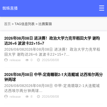
☰
蜘蛛直播
首页
> TAG信息列表 > 比赛集锦
2026年08月08日 进决赛！政治大学力克早稻田大学 谢昀
达26+6 波波卡22+15+7
2026/08/082026年08月08日 进决赛！政治大学力克早稻
田大学 谢昀达26+6 波波卡22+15+7...
release
0
2026/08/08
2026年08月08日 中甲-定南赣联2-1大连鲲城 达西埃尔两分
钟两球
2026/08/082026年08月08日 中甲-定南赣联2-1大连鲲城
达西埃尔两分钟两球...
release
8
2026/08/08