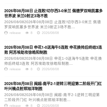
2026年08月08日 止连败!切尔西3-0米兰 佩德罗双响凯塞多
世界波 米兰0射正3场不胜
2026/08/082026年08月08日 止连败!切尔西3-0米兰 佩德
罗双响凯塞多世界波 米兰0射正3场不胜...
release
8
2026/08/08
2026年08月08日 申花1-0送海牛5连败 申花换帅后终结3连
败 阿苏埃助攻徐皓阳制胜
2026/08/082026年08月08日 申花1-0送海牛5连败 申花换
帅后终结3连败 阿苏埃助攻徐皓阳制胜...
release
8
2026/08/08
2026年08月08日 闽超-南平2-1逆转三明迎第二阶段开门红
叶兴楠点射郑旭洋制胜
2026/08/082026年08月08日 闽超-南平2-1逆转三明迎第
二阶段开门红 叶兴楠点射郑旭洋制胜...
release
8
2026/08/08