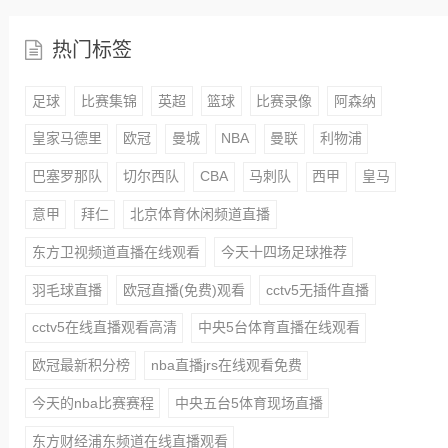
热门标签
足球
比赛集锦
英超
篮球
比赛录像
阿森纳
皇家马德里
欧冠
曼城
NBA
曼联
利物浦
巴塞罗那队
切尔西队
CBA
马刺队
西甲
皇马
意甲
拜仁
北京体育休闲频道直播
东方卫视频道直播在线观看
今天十四场足球推荐
羽毛球直播
欧冠直播(免费)观看
cctv5无插件直播
cctv5在线直播观看高清
中央5台体育直播在线观看
欧冠最新积分榜
nba直播jrs在线观看免费
今天的nba比赛赛程
中央五台5体育现场直播
东方财经浦东频道在线直播观看