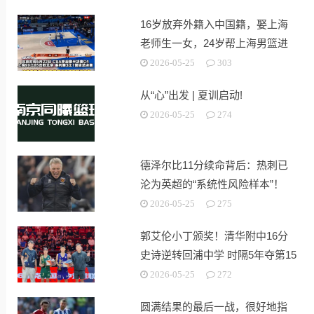
16岁放弃外籍入中国籍，娶上海
老师生一女，24岁帮上海男篮进
决赛
2026-05-25
303
从“心”出发 | 夏训启动!
2026-05-25
274
德泽尔比11分续命背后：热刺已
沦为英超的“系统性风险样本”！
2026-05-25
275
郭艾伦小丁颁奖！清华附中16分
史诗逆转回浦中学 时隔5年夺第15
冠
2026-05-25
272
圆满结果的最后一战，很好地指