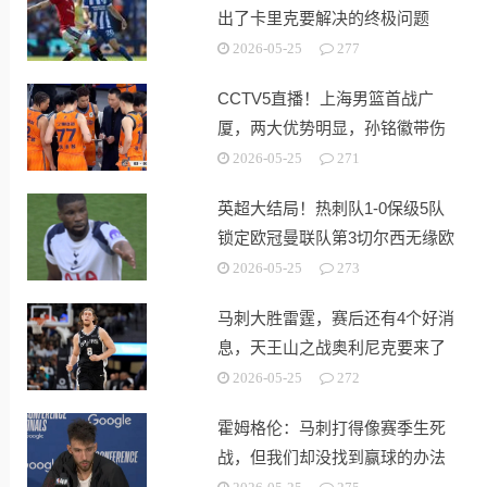
出了卡里克要解决的终极问题
2026-05-25
277
CCTV5直播！上海男篮首战广
厦，两大优势明显，孙铭徽带伤
出战！
2026-05-25
271
英超大结局！热刺队1-0保级5队
锁定欧冠曼联队第3切尔西无缘欧
战
2026-05-25
273
马刺大胜雷霆，赛后还有4个好消
息，天王山之战奥利尼克要来了
2026-05-25
272
霍姆格伦：马刺打得像赛季生死
战，但我们却没找到赢球的办法