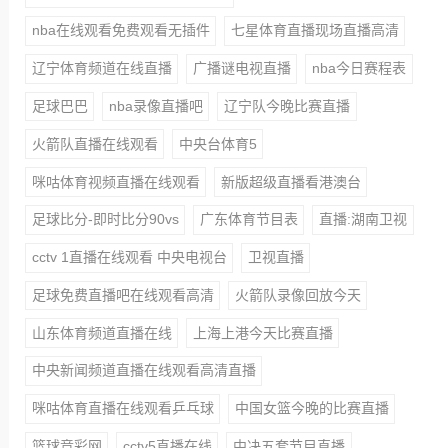
nba在线观看免费观看无插件
七星体育直播现场直播高清
辽宁体育频道在线直播
广播谜电视直播
nba今日赛程表
足球巴巴
nba录像直播吧
辽宁队今晚比赛直播
火箭队直播在线观看
中央台体育5
咪咕体育视频直播在线观看
新版超级直播看港澳台
足球比分-即时比分90vs
广东体育节目表
直播:湖南卫视
cctv 1直播在线观看 中央电视台
卫视直播
足球免费直播吧在线观看高清
火箭队录像回放今天
山东体育频道直播在线
上海上港今天比赛直播
中央新闻频道直播在线观看高清直播
咪咕体育直播在线观看乒乓球
中国女篮今晚的比赛直播
篮球竞彩网
cctv5直播在线
中决五套节目直播