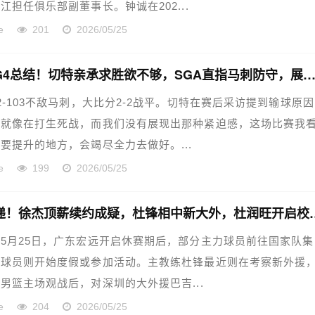
江担任俱乐部副董事长。钟诚在202...
e
201
2026/05/25
雷霆丢G4总结！切特亲承求胜欲不够，SGA直指马刺防守，展望
2-103不敌马刺，大比分2-2战平。切特在赛后采访提到输球原
得就像在打生死战，而我们没有展现出那种紧迫感，这场比赛我
要提升的地方，会竭尽全力去做好。...
e
199
2026/05/25
宏远速递！徐杰顶薪续约成
5月25日，广东宏远开启休赛期后，部分主力球员前往国家队集
分球员则开始度假或参加活动。主教练杜锋最近则在考察新外援
男篮主场观战后，对深圳的大外援巴吉...
e
204
2026/05/25