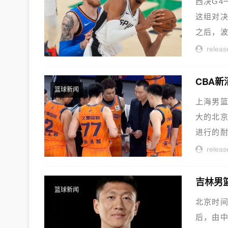
西决G4
这组对决
之后，波
releas
篮球新闻
上海男篮
大的北京
进行的耐
releas
吉林男
篮球新闻
北京时间
后，由中