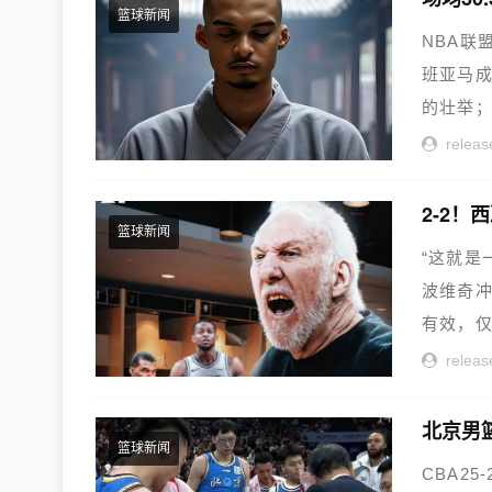
篮球新闻
NBA联
班亚马成
的壮举；
releas
2-2
篮球新闻
“这就是
波维奇
有效，仅
releas
北京男
篮球新闻
CBA2