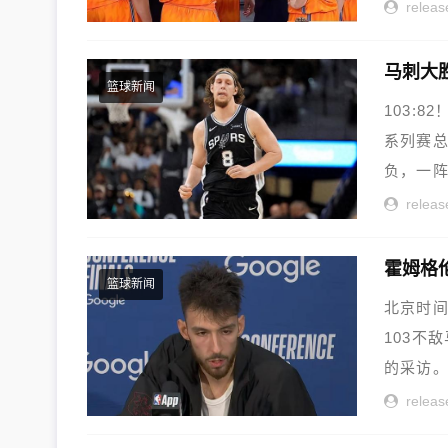
releas
马刺大
篮球新闻
103:
系列赛总
负，一阵
releas
霍姆格
篮球新闻
北京时间
103不
的采访。
releas