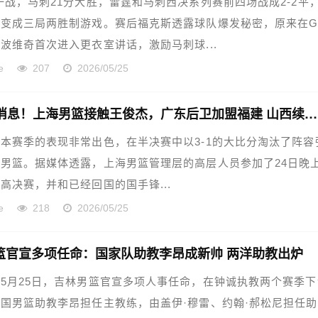
一战，马刺21分大胜，雷霆和马刺西决系列赛前四场战成2-2平
变成三局两胜制游戏。赛后福克斯透露球队爆发秘密，原来在G
波维奇首次进入更衣室讲话，激励马刺球...
e
207
2026/05/25
CBA新消息！上海男篮接触王俊杰，广东后卫加盟福建 山西续约潘江
本赛季的表现非常出色，在半决赛中以3-1的大比分淘汰了阵容
男篮。据媒体透露，上海男篮管理层的高层人员参加了24日晚
高决赛，并和已经回国的国手锋...
e
218
2026/05/25
篮官宣多项任命：国家队助教李昂成新帅 两洋助教出炉
5月25日，吉林男篮官宣多项人事任命，在钟诚执教两个赛季下
国男篮助教李昂担任主教练，由盖伊·穆雷、约翰·郝松尼担任助