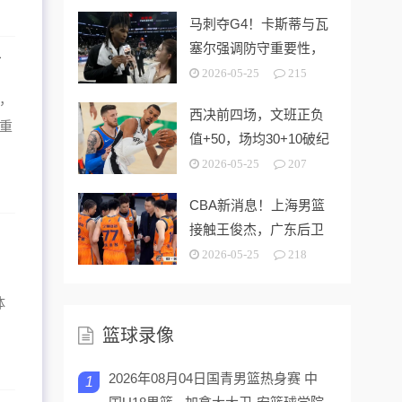
红
马刺夺G4！卡斯蒂与瓦
塞尔强调防守重要性，
了
福克斯回应伤势！
2026-05-25
215
队，
西决前四场，文班正负
重
值+50，场均30+10破纪
录，可亚历山大呢？
2026-05-25
207
CBA新消息！上海男篮
接触王俊杰，广东后卫
加盟福建 山西续约潘江
2026-05-25
218
体
篮球录像
2026年08月04日国青男篮热身赛 中
1