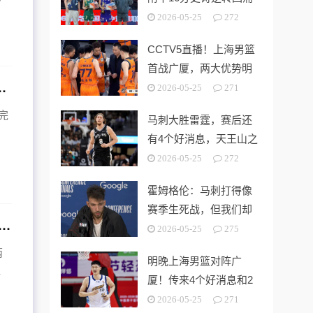
中学 时隔5年夺第15冠
2026-05-25
272
CCTV5直播！上海男篮
首战广厦，两大优势明
诗逆转回浦中学 时隔5年夺第15冠
显，孙铭徽带伤出战！
2026-05-25
271
完
马刺大胜雷霆，赛后还
。
有4个好消息，天王山之
战奥利尼克要来了
2026-05-25
272
霍姆格伦：马刺打得像
赛季生死战，但我们却
5直播！上海男篮首战广厦，两大优势明显，孙铭徽带伤出战！
没找到赢球的办法
2026-05-25
275
两
明晚上海男篮对阵广
-
厦！传来4个好消息和2
个坏消息，能拿下开门
2026-05-25
271