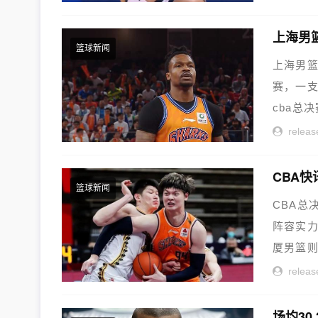
篮球新闻
上海男
赛，一支
cba总
releas
篮球新闻
CBA总
阵容实
厦男篮则
releas