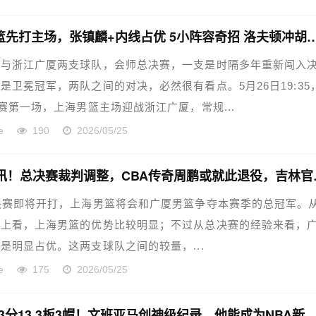
上海男篮先打主场，张镇麟+内线占优 5小阵容
篮与浙江广厦两支球队，会师总决赛，一支是时隔多年重新闯入
是卫冕冠军，两队之间的对决，必然很有看点。5月26日19:35
决赛第一场，上海男篮主场迎战浙江广厦，常规...
e
190
2026/05/25
CBA快讯！
决赛即将开打，上海男篮将会和广厦男篮争夺本赛季的总冠军。
力上看，上海男篮的优势比较明显；不过从总决赛的经验来看，
是明显占优。这两支球队之间的较量，...
e
175
2026/05/25
场均30.3分13.3板3帽！文班亚马创神级纪录，他能成为N