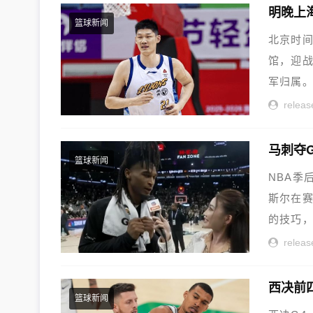
篮球新闻
北京时间
馆，迎
军归属。
releas
马刺夺
篮球新闻
NBA季
斯尔在
的技巧，
releas
篮球新闻