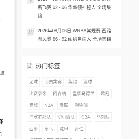
9
斯飞翼 92 - 96 华盛顿神秘人 全场集
文
锦
王
2026年08月06日 WNBA常规赛 西雅
10
图风暴 86 - 92 纽约自由人 全场集锦
热门标签
，波
足球
比赛集锦
英超
篮球
实
比赛录像
阿森纳
皇家马德里
欧冠
曼城
NBA
曼联
利物浦
巴塞罗那队
切尔西队
CBA
马刺队
择
西甲
皇马
意甲
拜仁
总