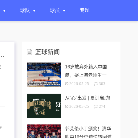
球队
球员
专题
篮球新闻
籍入中国籍，娶上海老师生一女，24岁帮上海男篮进决赛
16岁放弃外籍入中国
以
籍，娶上海老师生一
女，24岁帮上海男篮进
2026-05-25
303
决赛
从“心”出发 | 夏训启动!
2026-05-25
274
堂
郭艾伦小丁颁奖！清华
附中16分史诗逆转回浦
即