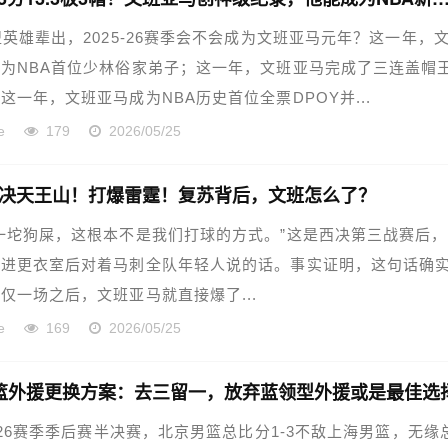
盟英雄辈出，2025-26赛季会不会成为文班亚马元年？这一年，
为NBA首位少林俗家弟子；这一年，文班亚马完成了三连盖帽
这一年，文班亚马成为NBA历史首位全票DPOY并...
e
179
2026/05/25
！西决天王山！打爆雷霆！复苏背后，文班怎么了？
一坨狗屎，这根本不是我们打球的方式。”这是西决第三战赛后
冲进更衣室后对着马刺全队年轻人说的话。事实证明，这句话确
仅一场之后，文班亚马就直接爆了...
e
169
2026/05/25
篮外援更换方案：去三留一，放弃蓝领型外援或是最佳选
5-26赛季季后赛半决赛，北京男篮总比分1-3不敌上海男篮，无缘