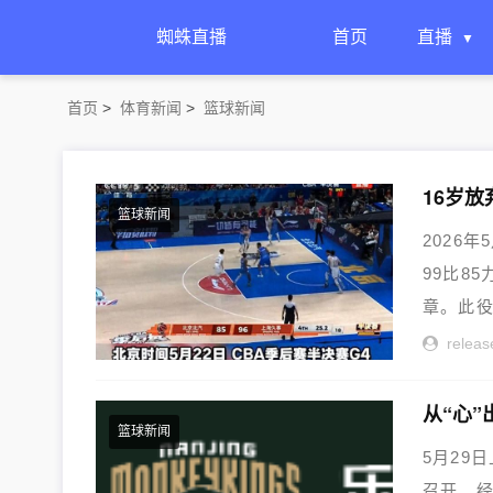
蜘蛛直播
首页
直播
首页
>
体育新闻
>
篮球新闻
篮球新闻
2026
99比8
章。此役
releas
从“心”
篮球新闻
5月29
召开。