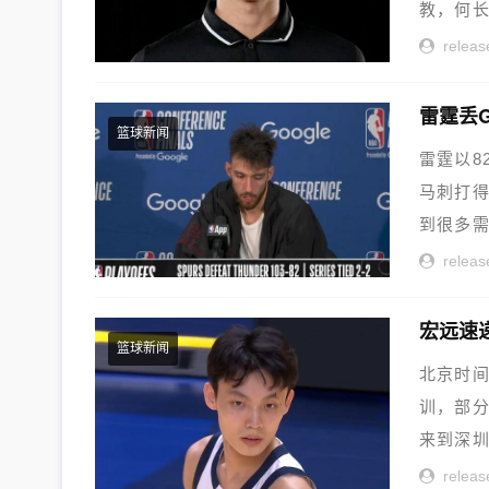
教，何长
releas
篮球新闻
雷霆以8
马刺打
到很多需
releas
篮球新闻
北京时间
训，部
来到深圳
releas