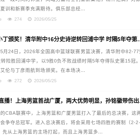
夏训和新赛季充满期待。俱乐部总经...
e
274
2026/05/25
郭艾伦小丁颁奖！清华附中16分史
5月24日，2026年全国高中篮球联赛男篮决赛，清华附中82-77
逆转险胜回浦中学，以9胜0负不败战绩时隔5年夺得队史第15冠
艾伦与丁彦雨航到场颁奖。在本场决...
e
272
2026/05/25
CCTV
的CBA联赛中，上海男篮和广厦男篮打入了最后的总决赛，这
会争夺总冠军。进入总决赛后，将会采用七场四胜的赛制（2-2
1），先从上海男篮的主场打起，而且上海男篮多...