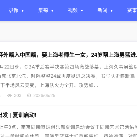
录像
集锦
视频
新闻
赛事
16岁放弃外
年5月22日晚，CBA季后赛半决赛第四场激战落幕，上海久事男篮
5力克北京北汽，时隔整整24载再度挺进总决赛，书写队史崭新篇
下半场风云突变，上海队火力全开、攻势如...
e
303
2026/05/25
出发 | 夏训启动!
日上午9点，南京同曦篮球俱乐部夏训启动会议于同曦艺术馆两佑
经过一段时间的休整，同曦男篮将士们重新集结，精神饱满，对