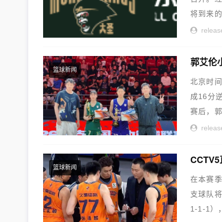
将到来的
releas
篮球新闻
北京时间
成16分
赛后，郭
releas
篮球新闻
在本赛季
支球队将
1-1-