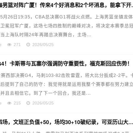
明晚上海男篮对阵广
5月26日19:35，CBA总决赛G1将战火点燃。上海男篮坐镇龙体
战卫冕冠军广厦，这场七场四胜制的巅峰对决，将决定本赛季总
当上海队时隔24年再踏总决赛舞台，主场...
e
271
2026/05/25
G4！卡斯蒂与瓦塞尔强调防守重要性，福克斯回应伤势！
后赛西部决赛G4，马刺103-82击败雷霆，将大比分扳成2-2平。
赛后提到了自己的防守：我觉得就是运用我整个赛季都在努力建
并且去相信它。到了下一个回合，我还是...
e
215
2026/05/25
西决前四场，文班正负值+50，场均30+10破纪录，可亚