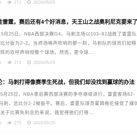
e
271
2026/05/25
胜雷霆，赛后还有4个好消息，天王山之战奥利尼克要来
82！5月25日，NBA西部决赛G4，马刺主场以103–82战胜了雷霆
比分扳为2–2。当终场哨声吹响的那一刻，马刺队的球员们如释
阵的欢呼声响彻整个球场。然而，更令球...
e
272
2026/05/25
伦：马刺打得像赛季生死战，但我们却没找到赢球的办法
5月25日，NBA季后赛西部决赛的争夺继续进行，雷霆客场82-
敌马刺，总比分2-2被扳平。赛后，雷霆队球员霍姆格伦接受了媒
关于比赛失利总的来说，我觉得他们打得...
e
275
2026/05/25