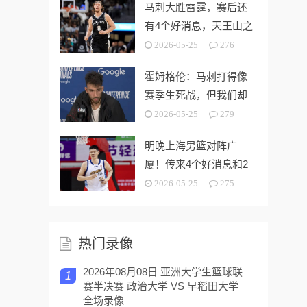
马刺大胜雷霆，赛后还
有4个好消息，天王山之
战奥利尼克要来了
2026-05-25
276
霍姆格伦：马刺打得像
赛季生死战，但我们却
没找到赢球的办法
2026-05-25
279
明晚上海男篮对阵广
厦！传来4个好消息和2
个坏消息，能拿下开门
2026-05-25
275
红
热门录像
2026年08月08日 亚洲大学生篮球联
1
赛半决赛 政治大学 VS 早稻田大学
全场录像