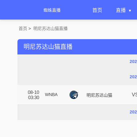
蜘蛛直播
首页
直播
首页
>
明尼苏达山猫直播
明尼苏达山猫直播
20
20
08-10
WNBA
V
明尼苏达山猫
03:30
20