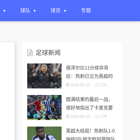
球队
球员
专题
足球新闻
德泽尔比11分续命背
后：热刺已沦为英超的
“系统性风险样本”！
2026-05-25
276
圆满结果的最后一战，
很好地指出了卡里克要
解决的终极问题
2026-05-25
278
英超大结局！热刺队1-0
保级5队锁定欧冠曼联队