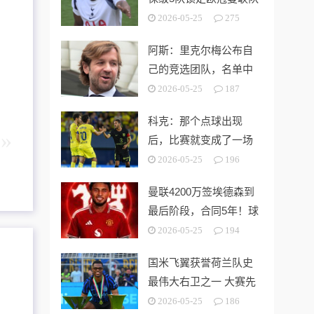
第3切尔西无缘欧战
2026-05-25
275
阿斯：里克尔梅公布自
己的竞选团队，名单中
包括多名企业家
2026-05-25
187
科克：那个点球出现
后，比赛就变成了一场
灾难
2026-05-25
196
曼联4200万签埃德森到
最后阶段，合同5年！球
员拒绝别队只等红魔
2026-05-25
194
国米飞翼获誉荷兰队史
最伟大右卫之一 大赛先
生能否比肩巴萨传奇
2026-05-25
186