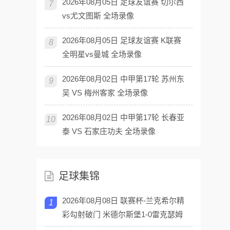
2026年08月05日 足球友谊赛 切尔西
7
vs尤文图斯 全场录像
2026年08月05日 足球友谊赛 K联赛
8
全明星vs曼城 全场录像
2026年08月02日 中甲第17轮 苏州东
9
吴 VS 梅州客家 全场录像
2026年08月02日 中甲第17轮 长春亚
10
泰 VS 石家庄功夫 全场录像
足球集锦
2026年08月08日 联赛杯-兰克希尔精
1
彩勾射破门 米德尔斯堡1-0雷克瑟姆