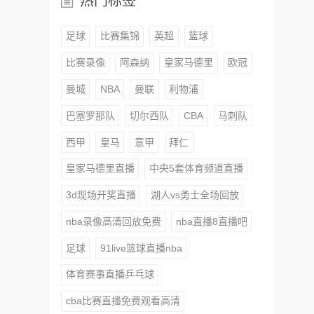
热门标签
足球
比赛集锦
英超
篮球
比赛录像
阿森纳
皇家马德里
欧冠
曼城
NBA
曼联
利物浦
巴塞罗那队
切尔西队
CBA
马刺队
西甲
皇马
意甲
拜仁
皇家马德里直播
中央5套体育频道直播
3d现场开奖直播
湖人vs勇士全场回放
nba录像高清回放免费
nba直播8直播吧
足球
91live篮球直播nba
体育赛事直播乒乓球
cba比赛直播免费观看高清