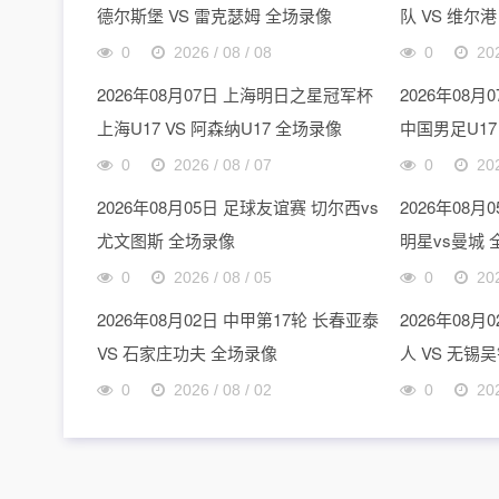
德尔斯堡 VS 雷克瑟姆 全场录像
队 VS 维尔
0
2026 / 08 / 08
0
202
2026年08月07日 上海明日之星冠军杯
2026年08
上海U17 VS 阿森纳U17 全场录像
中国男足U17
0
2026 / 08 / 07
0
202
2026年08月05日 足球友谊赛 切尔西vs
2026年08
尤文图斯 全场录像
明星vs曼城
0
2026 / 08 / 05
0
202
2026年08月02日 中甲第17轮 长春亚泰
2026年08月
VS 石家庄功夫 全场录像
人 VS 无锡
0
2026 / 08 / 02
0
202