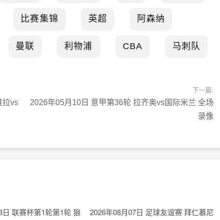
比赛集锦
英超
阿森纳
曼联
利物浦
CBA
马刺队
下一篇:
拉vs
2026年05月10日 意甲第36轮 拉齐奥vs国际米兰 全场
录像
08日 联赛杯第1轮第1轮 狼
2026年08月07日 足球友谊赛 拜仁慕尼