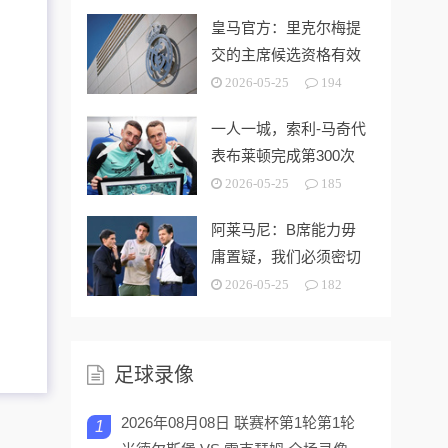
皇马官方：里克尔梅提
交的主席候选资格有效
2026-05-25
194
一人一城，索利-马奇代
表布莱顿完成第300次
出场
2026-05-25
185
阿莱马尼：B席能力毋
庸置疑，我们必须密切
关注今夏市场动向
2026-05-25
182
足球录像
2026年08月08日 联赛杯第1轮第1轮
1