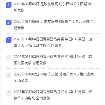
2026年08月05日 足球友谊赛 切尔西vs尤文图斯 全
1
场录像
2026年08月05日 足球友谊赛 K联赛全明星vs曼城 全
2
场录像
2026年08月04日国青男篮热身赛 中国U18男篮 - 加
3
拿大大卫·安篮球学院 全场录像
2026年08月03日国青男篮热身赛 中国U18男篮 - 韩
4
国东国大学 全场录像
2026年08月02日 中甲第17轮 苏州东吴 VS 梅州客家
5
全场录像
2026年08月02日国青男篮热身赛 中国U18男篮 - 纽
6
纳华丁闪电队 全场录像