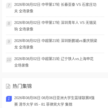
2026年08月02日 中甲第17轮 长春亚泰 VS 石家庄功
7
夫 全场录像
2026年08月02日 中甲第17轮 深圳青年人 VS 无锡吴
8
钩 全场录像
2026年08月02日 中超第21轮 深圳新鹏城vs重庆铜梁
9
龙 全场录像
2026年08月02日 中超第21轮 辽宁铁人vs上海申花
10
全场录像
热门集锦
2026年08月06日 08月06日亚洲大学生篮球联赛8强
1
赛 清华大学 85 - 81 菲律宾大学 集锦