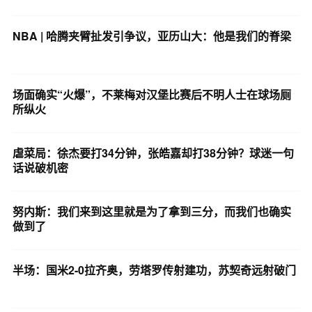
NBA | 哈腾夹臂扯发引争议，亚历山大：他是我们的脊梁
场面确实“火爆”，不莱梅对汉堡比赛后不明人士在球场厕
所纵火
虐菜局：徐杰要打34分钟，张皓嘉却打38分钟？球迷一句
话说破机密
努内斯：我们来到这里就是为了拿到三分，而我们也确实
做到了
半场：国米2-0拉齐奥，劳塔罗传射建功，苏契奇远射破门