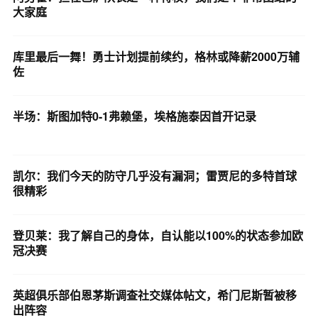
大家庭
库里最后一舞！勇士计划提前续约，格林或降薪2000万辅
佐
半场：斯图加特0-1弗赖堡，埃格施泰因首开记录
凯尔：我们今天的防守几乎没有漏洞；雷贾尼的多特首球
很精彩
登贝莱：我了解自己的身体，自认能以100%的状态参加欧
冠决赛
英超俱乐部伯恩茅斯调查社交媒体帖文，希门尼斯暂被移
出阵容