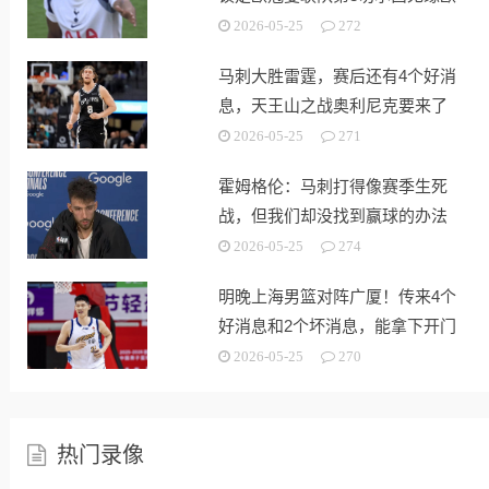
战
2026-05-25
272
马刺大胜雷霆，赛后还有4个好消
息，天王山之战奥利尼克要来了
2026-05-25
271
霍姆格伦：马刺打得像赛季生死
战，但我们却没找到赢球的办法
2026-05-25
274
明晚上海男篮对阵广厦！传来4个
好消息和2个坏消息，能拿下开门
红
2026-05-25
270
热门录像