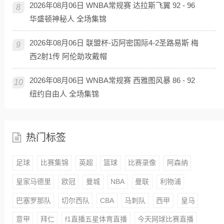
2026年08月06日 WNBA常规赛 达拉斯飞翼 92 - 96
8
华盛顿神秘人 全场集锦
2026年08月06日 联盟杯-迈阿密国际4-2圣路易斯 梅
9
西2射1传 阿伦助攻戴帽
2026年08月06日 WNBA常规赛 西雅图风暴 86 - 92
10
纽约自由人 全场集锦
热门标签
足球
比赛集锦
英超
篮球
比赛录像
阿森纳
皇家马德里
欧冠
曼城
NBA
曼联
利物浦
巴塞罗那队
切尔西队
CBA
马刺队
西甲
皇马
意甲
拜仁
f1直播五星体育直播
今天网球比赛直播