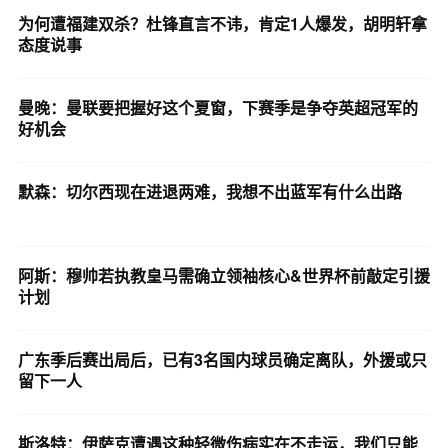
为何遭福建双杀？杜锋直言不讳，肯定1人爆发，胡明轩拿
态度说事
曼晚：曼联要把握好这个夏窗，下赛季是争夺英超冠军的
好机会
默森：切尔西现在进退两难，我想不出蓝军有什么出路
阿斯：穆帅若执教皇马需确立领袖核心&世界杯前敲定引援
计划
广东季后赛出局后，已有3名国内球员确定离队，外援或只
留下一人
斯洛特：伊萨克遭遇这种轻微伤病实在不走运，我们只能