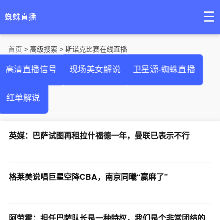
☰
蜘蛛直播
首页
> 高级搜索 > 斯诺克比赛在线直播
高清直播信号
现场美女解说
卫星源-蜘蛛直播
红单解说
英媒：巴萨试图再租拉什福德一年，曼联已表示不行
格莱美说唱巨星空降CBA，南京同曦“赢麻了”
阿劳霍：担任巴萨队长是一种特权，我们是个非常团结的