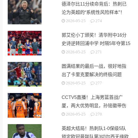
德泽尔比11分续命背后：热刺已
沦为英超的“系统性风险样本”！
2026-05-25
274
郭艾伦小丁颁奖！清华附中16分
史诗逆转回浦中学 时隔5年夺第15
冠
2026-05-25
271
圆满结果的最后一战，很好地指
出了卡里克要解决的终极问题
2026-05-25
277
CCTV5直播！上海男篮首战广
厦，两大优势明显，孙铭徽带伤
出战！
2026-05-25
270
英超大结局！热刺队1-0保级5队
锁定欧冠曼联队第3切尔西无缘欧