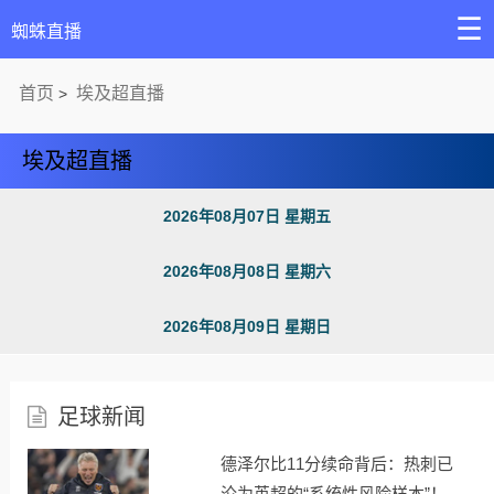
☰
蜘蛛直播
首页
埃及超直播
>
埃及超直播
2026年08月07日 星期五
2026年08月08日 星期六
2026年08月09日 星期日
足球新闻
德泽尔比11分续命背后：热刺已
沦为英超的“系统性风险样本”！