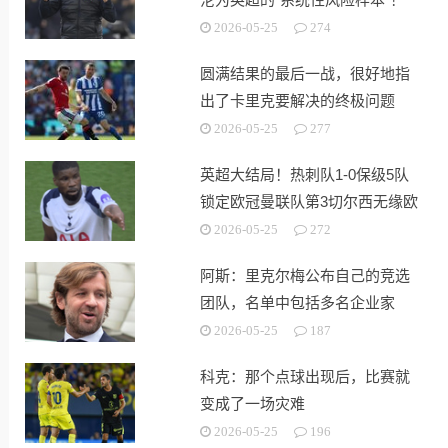
2026-05-25
274
圆满结果的最后一战，很好地指
出了卡里克要解决的终极问题
2026-05-25
277
英超大结局！热刺队1-0保级5队
锁定欧冠曼联队第3切尔西无缘欧
战
2026-05-25
272
阿斯：里克尔梅公布自己的竞选
团队，名单中包括多名企业家
2026-05-25
187
科克：那个点球出现后，比赛就
变成了一场灾难
2026-05-25
196