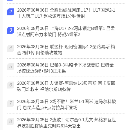
2026年08月06日 全胜出线战河床U17！U17国足2-1
2
十人药厂U17 赵松源登场1分钟传射
2026年08月06日 上海U17 2-2河床锁定B组第1 吕孟
3
洋点射阿布力米破门 将战A组第2
2026年08月06日 联盟杯-迈阿密国际4-2圣路易斯 梅
4
西2射1传 阿伦助攻戴帽
2026年08月06日 巴黎0-3马略卡下场战曼联 巴黎全
5
场控球近6成+8射3正未果
2026年08月06日 友谊赛-阿森纳1-3贝蒂斯 因卡皮耶
6
破门难救主 福纳尔斯1射2传
2026年08月05日 2场不胜！米兰1-1国米 迪马尔科破
7
门 恩昆库造点+点射拉莫斯登场
2026年08月05日 2连败！切尔西0-1尤文 热格罗瓦世
8
界波制胜穆德里克时隔614天复出