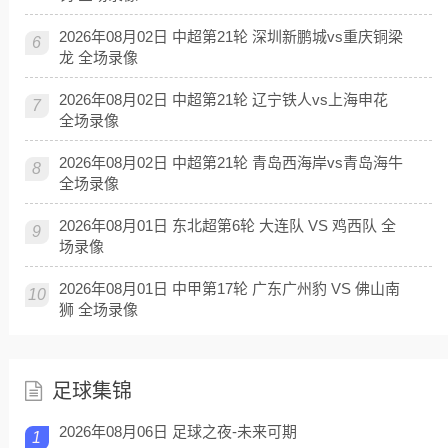
2026年08月02日 中超第21轮 深圳新鹏城vs重庆铜梁
6
龙 全场录像
2026年08月02日 中超第21轮 辽宁铁人vs上海申花
7
全场录像
2026年08月02日 中超第21轮 青岛西海岸vs青岛海牛
8
全场录像
2026年08月01日 东北超第6轮 大连队 VS 鸡西队 全
9
场录像
2026年08月01日 中甲第17轮 广东广州豹 VS 佛山南
10
狮 全场录像
足球集锦
2026年08月06日 足球之夜-未来可期
1